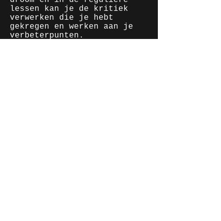
droom en in de reguliere
lessen kan je de kritiek
verwerken die je hebt
gekregen en werken aan je
verbeterpunten.
Ondanks dat ik maar een jaar
bij CAP heb gedanst, heb ik
in dit jaar meer geleerd dan
in de acht jaar die ik
ervoor heb gedanst. Ik had
nooit het gevoel bij CAP dat
het alleen maar hard werken
was. Er hangt altijd een
goede en gezellige sfeer,
waardoor de lessen leuk zijn
ook al is het niet helemaal
jouw stijl. Voor de
leerlingen die er nu zitten
en de toekomstige leerlingen
wil ik zeggen, geniet ervan.
Je hebt geen idee wat de
toekomst brengt en wanneer
er dingen veranderen. Ook
als je het even zwaar hebt,