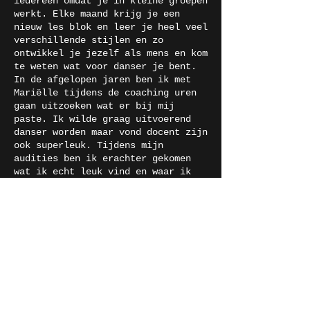
iedereen omdat je in kleine groepen
werkt. Elke maand krijg je een
nieuw les blok en leer je heel veel
verschillende stijlen en zo
ontwikkel je jezelf als mens en kom
te weten wat voor danser je bent.
In de afgelopen jaren ben ik met
Mariëlle tijdens de coaching uren
gaan uitzoeken wat er bij mij
paste. Ik wilde graag uitvoerend
danser worden maar vond docent zijn
ook superleuk. Tijdens mijn
audities ben ik erachter gekomen
wat ik echt leuk vind en waar ik
gelukkig van word. Mijn geluk ligt
het meest bij het lesgeven en dat
is wat ik wil gaan doen. Volgend
jaar ga ik een nieuw avontuur aan
bij het Nova College in Haarlem.
Wat ik wil meegeven aan leerlingen
is dat je je droom achterna moet
gaan en dat je er links of rechts
om zeker komt! Doe waar jij
gelukkig van wordt en denk na over