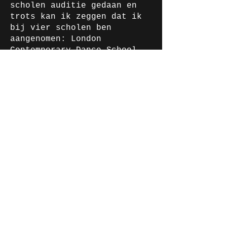
scholen auditie gedaan en
trots kan ik zeggen dat ik
bij vier scholen ben
aangenomen: London
Contemporary Dance School
(The Place), Northern School
of Contemporary Dance,
London Studio Centre,
Trinity Laban. Volgend jaar
begint een nieuw hoofdstuk
in mijn leven. Ik ga naar
Northern School of
Contemporary Dance in Leeds
om de Bachelor Dans te
volgen. Ook al ga ik CAP
heel erg missen, kijk ik uit
naar volgend jaar!”